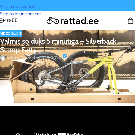
Skip to navigation
Skip to main content
MENÜÜ
VIDEO BLOGI
Valmis sõiduks 5 minutiga – Silverback
Scoop Fatty
0
dotank
On veebruar 18, 2020