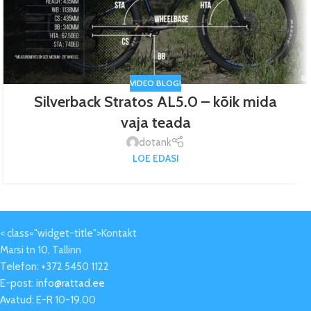
VIDEO BLOGI
Silverback Stratos AL5.0 – kõik mida
vaja teada
dotank
LOE EDASI
< class="widget-title">Kontakt
Marsi tn 10, Tallinn
Telefon: +372 5450 1122
E-post:
info@rattad.ee
Avatud: E-R 10-19.00