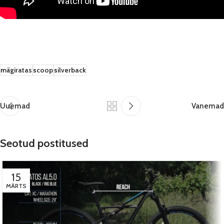
mägiratas
scoop
silverback
Uuemad
Vanemad
Seotud postitused
15
MÄRTS