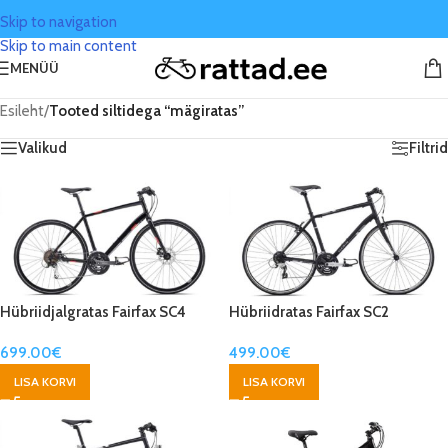
Skip to navigation
Skip to main content
MENÜÜ
Esileht
/
Tooted siltidega “mägiratas”
Valikud
Filtrid
Hübriidjalgratas Fairfax SC4
Hübriidratas Fairfax SC2
699.00
€
499.00
€
LISA KORVI
LISA KORVI