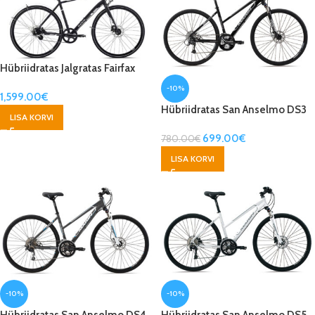
Hübriidratas Jalgratas Fairfax
SC6
-10%
1,599.00
€
Hübriidratas San Anselmo DS3
LISA KORVI
699.00
€
780.00
€
LISA KORVI
-10%
-10%
Hübriidratas San Anselmo DS4
Hübriidratas San Anselmo DS5