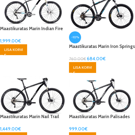
Maastikuratas Marin Indian Fire
Trail 29″
-10%
1,999.00
€
Maastikuratas Marin Iron Springs
LISA KORVI
684.00
€
760.00
€
LISA KORVI
Maastikuratas Marin Nail Trail
Maastikuratas Marin Palisades
29″
Trail
1,449.00
€
999.00
€