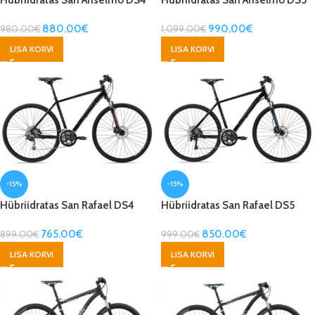
880.00
€
990.00
€
980.00
€
1,099.00
€
LISA KORVI
LISA KORVI
-15%
-15%
Hübriidratas San Rafael DS4
Hübriidratas San Rafael DS5
765.00
€
850.00
€
899.00
€
999.00
€
LISA KORVI
LISA KORVI