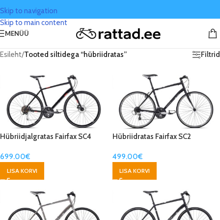
Skip to navigation
Skip to main content
MENÜÜ
Filtrid
Esileht
/
Tooted siltidega “hübriidratas”
Hübriidjalgratas Fairfax SC4
Hübriidratas Fairfax SC2
699.00
€
499.00
€
LISA KORVI
LISA KORVI