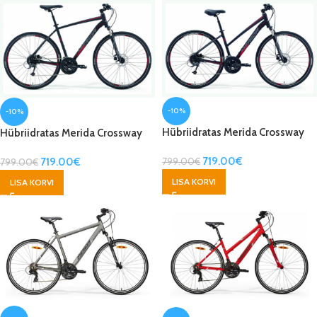
-10%
-10%
Hübriidratas Merida Crossway
Hübriidratas Merida Crossway
300-D Lady
300-D
719.00
€
799.00
€
719.00
€
799.00
€
LISA KORVI
LISA KORVI