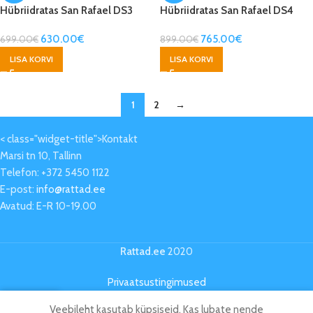
Hübriidratas San Rafael DS3
Hübriidratas San Rafael DS4
630.00
€
765.00
€
699.00
€
899.00
€
LISA KORVI
LISA KORVI
1
2
→
< class="widget-title">Kontakt
Marsi tn 10, Tallinn
Telefon: +372 5450 1122
E-post:
info@rattad.ee
Avatud: E-R 10-19.00
Rattad.ee
2020
Privaatsustingimused
Veebileht kasutab küpsiseid. Kas lubate nende