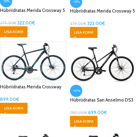
-15%
-15%
Hübriidratas Merida Crossway 5
Hübriidratas Merida Crossway 5
V
V Lady
322.00
€
379.00
€
322.00
€
379.00
€
LISA KORVI
LISA KORVI
Hübriidratas Merida Crossway
-10%
500-D
899.00
€
Hübriidratas San Anselmo DS3
LISA KORVI
699.00
€
780.00
€
LISA KORVI