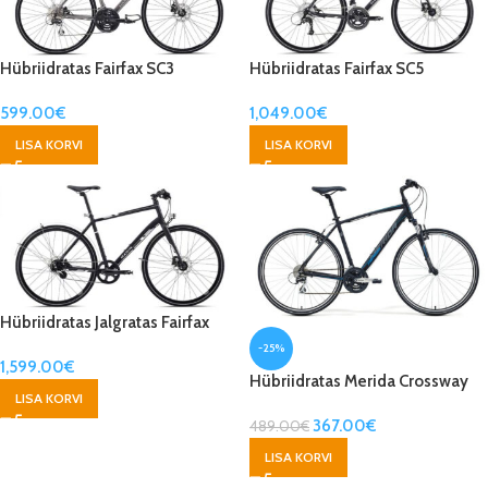
Hübriidratas Fairfax SC3
Hübriidratas Fairfax SC5
599.00
€
1,049.00
€
LISA KORVI
LISA KORVI
Hübriidratas Jalgratas Fairfax
SC6
-25%
1,599.00
€
Hübriidratas Merida Crossway
LISA KORVI
20-V
367.00
€
489.00
€
LISA KORVI