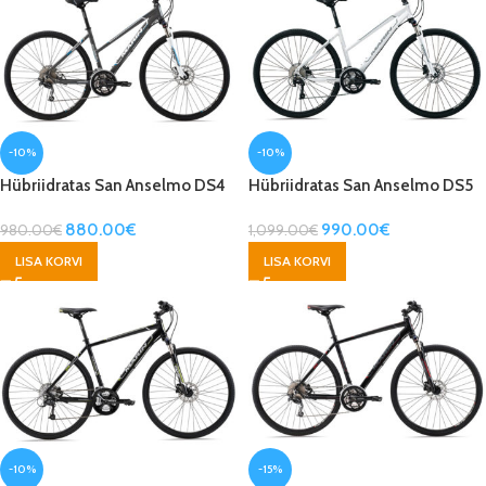
-10%
-10%
Hübriidratas San Anselmo DS4
Hübriidratas San Anselmo DS5
880.00
€
990.00
€
980.00
€
1,099.00
€
LISA KORVI
LISA KORVI
-10%
-15%