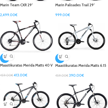
Marin Team CXR 29″
Marin Palisades Trail 29″
2,499.00
€
999.00
€
-10%
-15%
Maastikuratas Merida Matts 40 V
Maastikuratas Merida Matts 6.15
puna-valge
MD
413.00
€
459.00
€
390.00
€
459.00
€