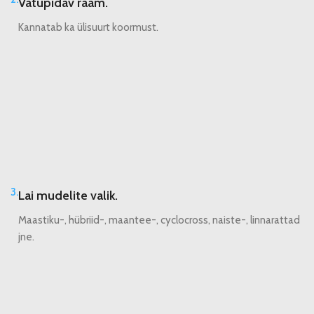
Vatupidav raam.
Kannatab ka ülisuurt koormust.
3.
Lai mudelite valik.
Maastiku-, hübriid-, maantee-, cyclocross, naiste-, linnarattad
jne.