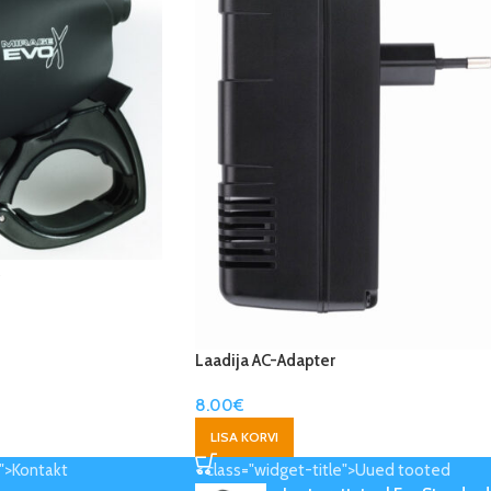
Laadija AC-Adapter
8.00
€
LISA KORVI
e">Kontakt
< class="widget-title">Uued tooted