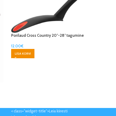
Porilaud Cross Country 20″-28″ tagumine
12.00
€
LISA KORVI
< class="widget-title">Leia kiiresti