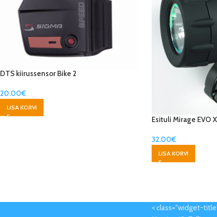
DTS kiirussensor Bike 2
20.00
€
LISA KORVI
Esituli Mirage EVO X
32.00
€
LISA KORVI
< class="widget-titl