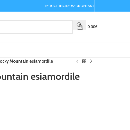
MÜÜGITINGIMUSED
KONTAKT
0.00
€
Rocky Mountain esiamordile
untain esiamordile