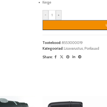
Kerge
-
+
Tootekood:
8553000019
Kategooriad:
Lisavarustus
,
Porilauad
Share: