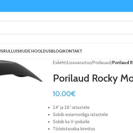
US
RULLUISKUDE HOOLDUS
BLOGI
KONTAKT
Esileht
/
Lisavarustus
/
Porilauad
/
Porilaud 
Porilaud Rocky Mo
10.00
€
24″ ja 26″ ratastele
Sobib esiamordiga ratastele
Sobib ka V-pidurile
Tööriistavaba kinnitus