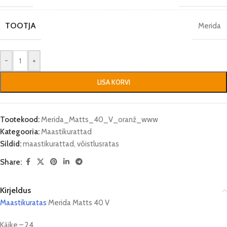
TOOTJA
Merida
-
+
LISA KORVI
Tootekood:
Merida_Matts_40_V_oranž_www
Kategooria:
Maastikurattad
Sildid:
maastikurattad
,
võistlusratas
Share:
Kirjeldus
Maastikuratas
Merida Matts 40 V
Käike – 24