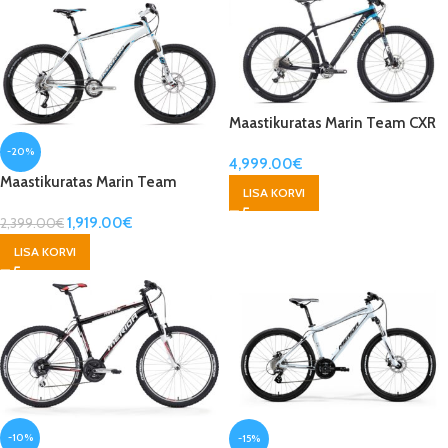
Maastikuratas Marin Team CXR
Pro 29″
-20%
4,999.00
€
Maastikuratas Marin Team
LISA KORVI
1,919.00
€
2,399.00
€
LISA KORVI
-10%
-15%