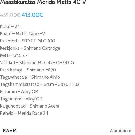
Maastikuratas Merida Matts 40 V
413.00
€
459.00
€
Käike – 24
Raam – Matts Taper-V
Esiamort – SR XCT MLO 100
Keskjooks – Shimano Cartridge
Kett – KMC Z7
Vändad – Shimano M131 42-34-24 CG
Esivahetaja – Shimano M190
Tagavahetaja – Shimano Alivio
Tagahammasrattad – Sram PG820 11-32
Esirumm – Alloy QR
Tagarumm – Alloy QR
Käiguhoovad – Shimano Acera
Rehvid – Merida Race 2.1
RAAM
Alumiinium