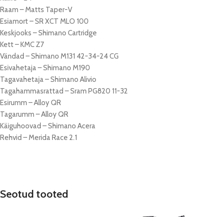
Raam – Matts Taper-V
Esiamort – SR XCT MLO 100
Keskjooks – Shimano Cartridge
Kett – KMC Z7
Vändad – Shimano M131 42-34-24 CG
Esivahetaja – Shimano M190
Tagavahetaja – Shimano Alivio
Tagahammasrattad – Sram PG820 11-32
Esirumm – Alloy QR
Tagarumm – Alloy QR
Käiguhoovad – Shimano Acera
Rehvid – Merida Race 2.1
Seotud tooted