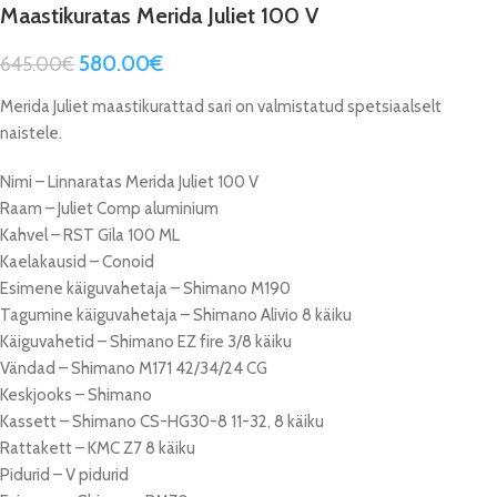
Maastikuratas Merida Juliet 100 V
580.00
€
645.00
€
Merida Juliet maastikurattad sari on valmistatud spetsiaalselt
naistele.
Nimi – Linnaratas Merida Juliet 100 V
Raam – Juliet Comp aluminium
Kahvel – RST Gila 100 ML
Kaelakausid – Conoid
Esimene käiguvahetaja – Shimano M190
Tagumine käiguvahetaja – Shimano Alivio 8 käiku
Käiguvahetid – Shimano EZ fire 3/8 käiku
Vändad – Shimano M171 42/34/24 CG
Keskjooks – Shimano
Kassett – Shimano CS-HG30-8 11-32, 8 käiku
Rattakett – KMC Z7 8 käiku
Pidurid – V pidurid