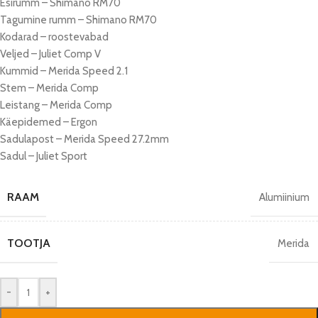
Esirumm – Shimano RM70
Tagumine rumm – Shimano RM70
Kodarad – roostevabad
Veljed – Juliet Comp V
Kummid – Merida Speed 2.1
Stem – Merida Comp
Leistang – Merida Comp
Käepidemed – Ergon
Sadulapost – Merida Speed 27.2mm
Sadul – Juliet Sport
RAAM
Alumiinium
TOOTJA
Merida
-
+