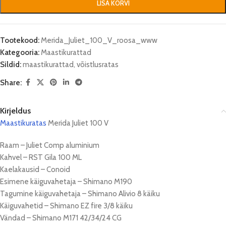
LISA KORVI
Tootekood:
Merida_Juliet_100_V_roosa_www
Kategooria:
Maastikurattad
Sildid:
maastikurattad
,
võistlusratas
Share:
Kirjeldus
Maastikuratas
Merida Juliet 100 V
Raam – Juliet Comp aluminium
Kahvel – RST Gila 100 ML
Kaelakausid – Conoid
Esimene käiguvahetaja – Shimano M190
Tagumine käiguvahetaja – Shimano Alivio 8 käiku
Käiguvahetid – Shimano EZ fire 3/8 käiku
Vändad – Shimano M171 42/34/24 CG