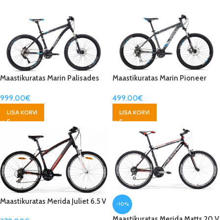
Maastikuratas Marin Palisades
Maastikuratas Marin Pioneer
Trail
Trail Disc
999.00
€
499.00
€
LISA KORVI
LISA KORVI
Maastikuratas Merida Juliet 6.5 V
-10%
Maastikuratas Merida Matts 20 V