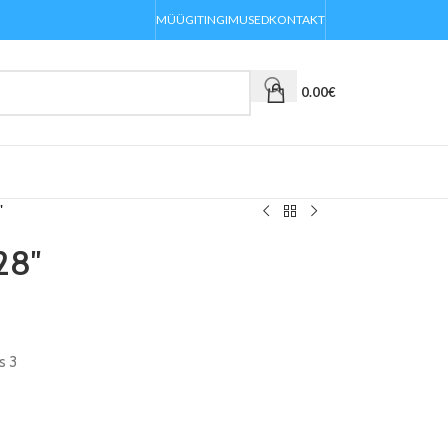
MÜÜGITINGIMUSED
KONTAKT
0.00
€
″
28″
s 3