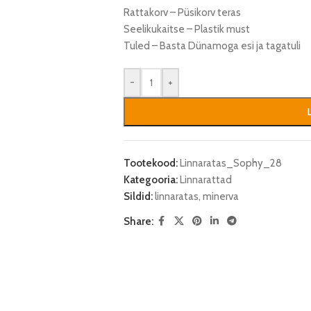
Rattakorv – Püsikorv teras
Seelikukaitse – Plastik must
Tuled – Basta Dünamoga esi ja tagatuli
-
+
Tootekood:
Linnaratas_Sophy_28
Kategooria:
Linnarattad
Sildid:
linnaratas
,
minerva
Share: