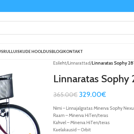
US
RULLUISKUDE HOOLDUS
BLOGI
KONTAKT
Esileht
/
Linnarattad
/
Linnaratas Sophy 28
Linnaratas Sophy 
329.00
€
365.00
€
Nimi – Linnajalgratas Minerva Sophy Nexu
Raam – Minerva HiTen/teras
Kahvel – Minerva HiTen/teras
Kaelakausid – Orbit