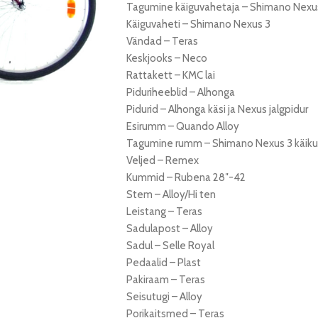
Tagumine käiguvahetaja – Shimano Nexus
Käiguvaheti – Shimano Nexus 3
Vändad – Teras
Keskjooks – Neco
Rattakett – KMC lai
Piduriheeblid – Alhonga
Pidurid – Alhonga käsi ja Nexus jalgpidur
Esirumm – Quando Alloy
Tagumine rumm – Shimano Nexus 3 käiku
Veljed – Remex
Kummid – Rubena 28″-42
Stem – Alloy/Hi ten
Leistang – Teras
Sadulapost – Alloy
Sadul – Selle Royal
Pedaalid – Plast
Pakiraam – Teras
Seisutugi – Alloy
Porikaitsmed – Teras