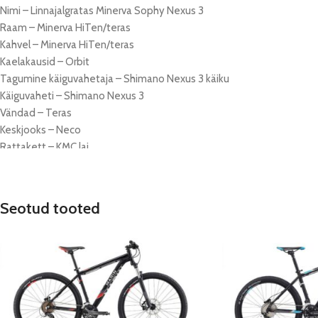
Nimi – Linnajalgratas Minerva Sophy Nexus 3
Raam – Minerva HiTen/teras
Kahvel – Minerva HiTen/teras
Kaelakausid – Orbit
Tagumine käiguvahetaja – Shimano Nexus 3 käiku
Käiguvaheti – Shimano Nexus 3
Vändad – Teras
Keskjooks – Neco
Rattakett – KMC lai
Piduriheeblid – Alhonga
Pidurid – Alhonga käsi ja Nexus jalgpidur
Esirumm – Quando Alloy
Seotud tooted
Tagumine rumm – Shimano Nexus 3 käiku
Veljed – Remex
Kummid – Rubena 28″-42
Stem – Alloy/Hi ten
Leistang – Teras
Sadulapost – Alloy
Sadul – Selle Royal