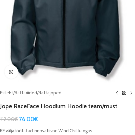
Click to enlarge
Esileht
/
Rattariided
/
Rattajoped
Jope RaceFace Hoodlum Hoodie team/must
76.00
€
112.00
€
RF väljatöötatud innovatiivne Wind Chill kangas