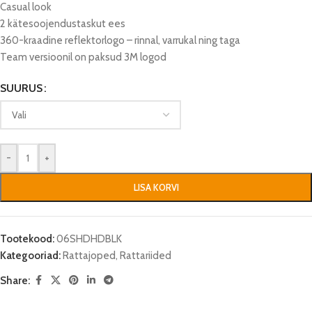
Casual look
2 kätesoojendustaskut ees
360-kraadine reflektorlogo – rinnal, varrukal ning taga
Team versioonil on paksud 3M logod
SUURUS
-
+
LISA KORVI
Tootekood:
06SHDHDBLK
Kategooriad:
Rattajoped
,
Rattariided
Share: